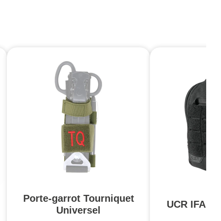
Porte-garrot Tourniquet
UCR IFAK P
Universel