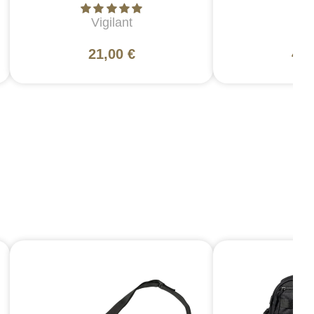
Vigilant
5
21,00 €
49,