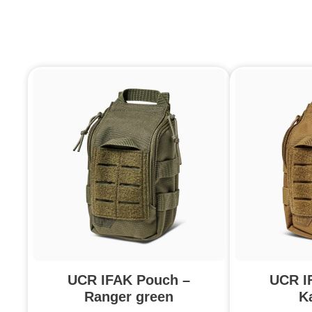
UCR IFAK Pouch –
UCR I
Ranger green
K