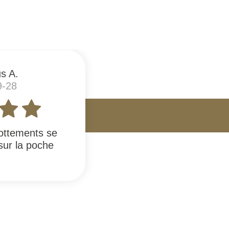
s A.
9-28
rottements se
sur la poche