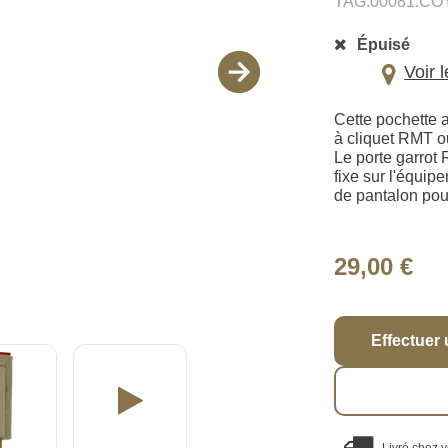
TAG.00081.CO
Épuisé
Voir 
Cette pochette 
à cliquet RMT ou
Le porte garrot 
fixe sur l'équi
de pantalon pour
29,00 €
Effectuer 