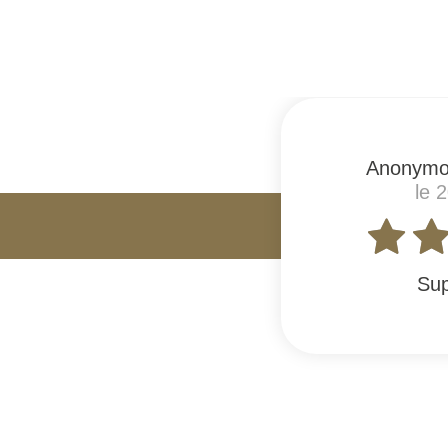
Anonymo
le 
Sup