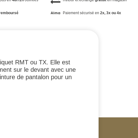
vous en
48/72h
ouvrées
Retour et échange
gratuit
en magasin
remboursé
Paiement sécurisé en
2x, 3x ou 4x
iquet RMT ou TX. Elle est
ement sur le devant avec une
inture de pantalon pour un