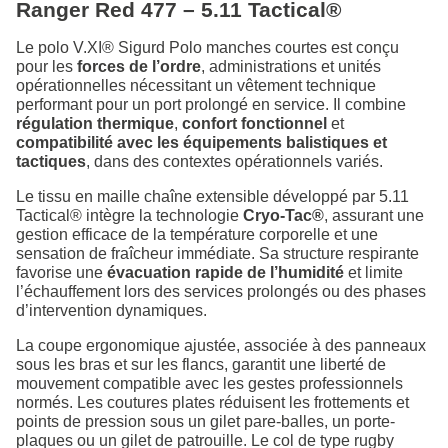
Ranger Red 477 – 5.11 Tactical®
Le polo V.XI® Sigurd Polo manches courtes est conçu
pour les
forces de l’ordre
, administrations et unités
opérationnelles nécessitant un vêtement technique
performant pour un port prolongé en service. Il combine
régulation thermique
,
confort fonctionnel
et
compatibilité avec les équipements balistiques et
tactiques
, dans des contextes opérationnels variés.
Le tissu en maille chaîne extensible développé par 5.11
Tactical® intègre la technologie
Cryo-Tac®
, assurant une
gestion efficace de la température corporelle et une
sensation de fraîcheur immédiate. Sa structure respirante
favorise une
évacuation rapide de l’humidité
et limite
l’échauffement lors des services prolongés ou des phases
d’intervention dynamiques.
La coupe ergonomique ajustée, associée à des panneaux
sous les bras et sur les flancs, garantit une liberté de
mouvement compatible avec les gestes professionnels
normés. Les coutures plates réduisent les frottements et
points de pression sous un gilet pare-balles, un porte-
plaques ou un gilet de patrouille. Le col de type rugby