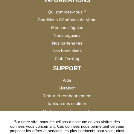
Qui sommes-nous ?
Conditions Générales de Vente
Mentions légales
Nos magasins
Nos partenaires
Nos bons plans
Club Terräng
SUPPORT
Aide
Livraison
Retour et remboursement
Tableau des couleurs
Réduction professionnels
Catalogues
Sur notre site, nous recueillons à chacune de vos visites des
données vous concernant. Ces données nous permettent de vous
Satisfaction Clients
proposer les offres et services les plus pertinents pour vous, ainsi