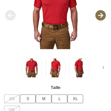
Taille
XS
S
M
L
XL
2XL