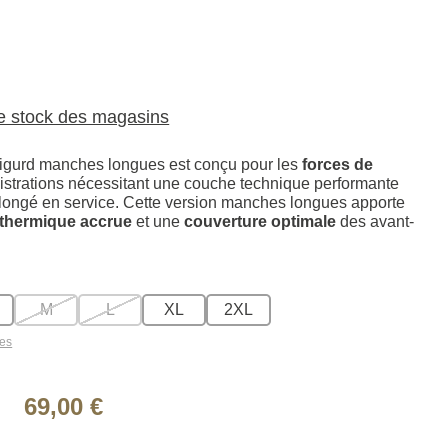
le stock des magasins
igurd manches longues est conçu pour les
forces de
istrations nécessitant une couche technique performante
olongé en service. Cette version manches longues apporte
 thermique accrue
et une
couverture optimale
des avant-
M
L
XL
2XL
les
69,00 €