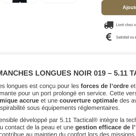
Ajout
Livré chez 
Satisfait ou
MANCHES LONGUES NOIR 019 – 5.11 
es longues est conçu pour les
forces de l’ordre
et
mante pour un port prolongé en service. Cette ve
rmique accrue
et une
couverture optimale
des av
spirabilité sous équipements réglementaires.
tensible développé par 5.11 Tactical® intègre la te
au contact de la peau et une
gestion efficace de l
contribue au maintien du confort lors des missions 