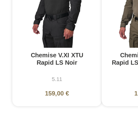
Chemise V.XI XTU
Chemi
Rapid LS Noir
Rapid L
5.11
159,00 €
1