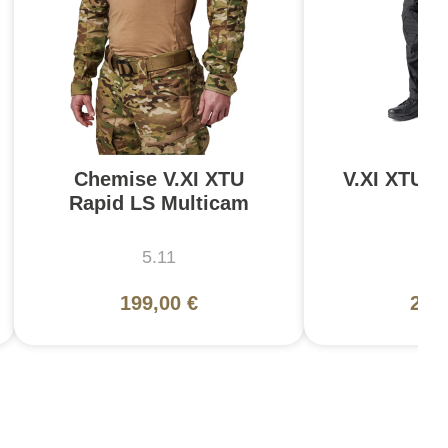
Chemise V.XI XTU
V.XI XTU S
Rapid LS Multicam
N
5.11
5
199,00 €
230