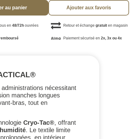
er au panier
Ajouter aux favoris
vous en
48/72h
ouvrées
Retour et échange
gratuit
en magasin
remboursé
Paiement sécurisé en
2x, 3x ou 4x
TACTICAL®
 administrations nécessitant
rsion manches longues
ant-bras, tout en
chnologie
Cryo-Tac®
, offrant
’humidité
. Le textile limite
prolongées, en intérieur