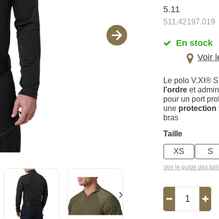
5.11
511.42197.019
En stock
Voir 
Le polo V.XI® S
l’ordre
et admin
pour un port pr
une
protection
bras
Taille
XS
S
Voir le guide des tail