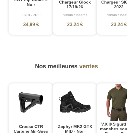
Chargeur Glock
Chargeur SIG P
Noir
17/19/26
2022
FROG.PRO
Nikaia Sheaths
Nikaia Sheaths
34,99 €
23,24 €
23,24 €
Nos meilleures
ventes
V.XI® Sigurd Po
Crosse CTR
Zephyr MK2 GTX
manches courte
Carbine Mil-Spec
MID - Noir