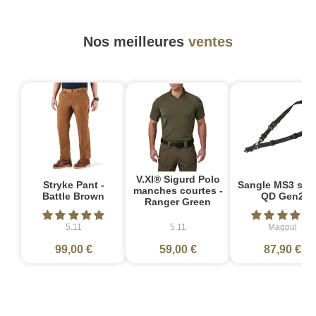
Nos meilleures
ventes
V.XI® Sigurd Polo
Stryke Pant -
Sangle MS3 sin
manches courtes -
Battle Brown
QD Gen2
Ranger Green
5.11
5.11
Magpul
99,00 €
59,00 €
87,90 €