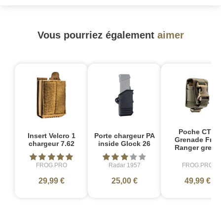
Vous pourriez également
aimer
Poche CTB
Insert Velcro 1
Porte chargeur PA
Grenade Frag
chargeur 7.62
inside Glock 26
Ranger green
FROG.PRO
Radar 1957
FROG.PRO
29,99 €
25,00 €
49,99 €