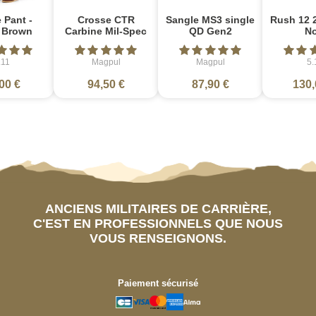
 Pant -
Crosse CTR
Sangle MS3 single
Rush 12 2
e Brown
Carbine Mil-Spec
QD Gen2
No
.11
Magpul
Magpul
5.
00 €
94,50 €
87,90 €
130,
ANCIENS MILITAIRES DE CARRIÈRE,
C'EST EN PROFESSIONNELS QUE NOUS
VOUS RENSEIGNONS.
Paiement sécurisé