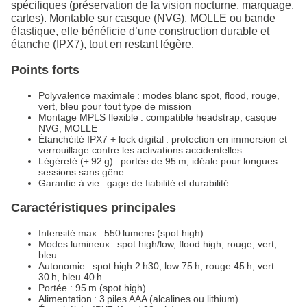
spécifiques (préservation de la vision nocturne, marquage,
cartes). Montable sur casque (NVG), MOLLE ou bande
élastique, elle bénéficie d’une construction durable et
étanche (IPX7), tout en restant légère.
Points forts
Polyvalence maximale : modes blanc spot, flood, rouge,
vert, bleu pour tout type de mission
Montage MPLS flexible : compatible headstrap, casque
NVG, MOLLE
Étanchéité IPX7 + lock digital : protection en immersion et
verrouillage contre les activations accidentelles
Légèreté (± 92 g) : portée de 95 m, idéale pour longues
sessions sans gêne
Garantie à vie : gage de fiabilité et durabilité
Caractéristiques principales
Intensité max : 550 lumens (spot high)
Modes lumineux : spot high/low, flood high, rouge, vert,
bleu
Autonomie : spot high 2 h30, low 75 h, rouge 45 h, vert
30 h, bleu 40 h
Portée : 95 m (spot high)
Alimentation : 3 piles AAA (alcalines ou lithium)