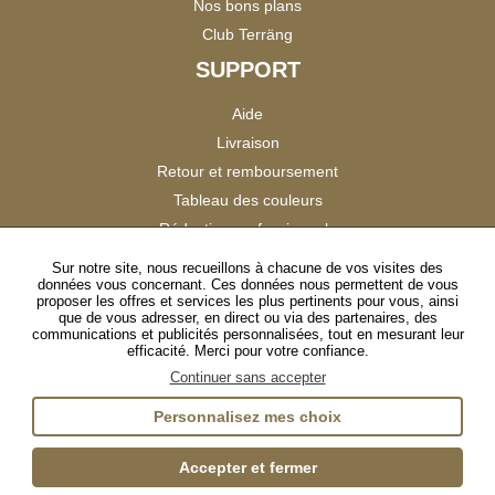
Nos bons plans
Club Terräng
SUPPORT
Aide
Livraison
Retour et remboursement
Tableau des couleurs
Réduction professionnels
Catalogues
Sur notre site, nous recueillons à chacune de vos visites des
données vous concernant. Ces données nous permettent de vous
Satisfaction Clients
proposer les offres et services les plus pertinents pour vous, ainsi
que de vous adresser, en direct ou via des partenaires, des
communications et publicités personnalisées, tout en mesurant leur
SUIVEZ-NOUS
efficacité. Merci pour votre confiance.
Continuer sans accepter
Personnalisez mes choix
Instagram
TikTok
Facebook
YouTube
LinkedIn
Accepter et fermer
Gestion des cookies