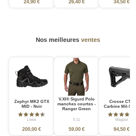
24,90 €
26,40 €
34,50 €
Nos meilleures
ventes
V.XI® Sigurd Polo
Zephyr MK2 GTX
Crosse CTR
manches courtes -
MID - Noir
Carbine Mil-Sp
Ranger Green
Lowa
5.11
Magpul
200,00 €
59,00 €
94,50 €