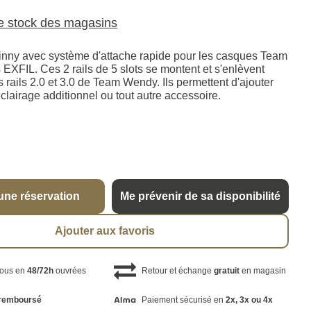
le stock des magasins
tinny avec système d'attache rapide pour les casques Team
XFIL. Ces 2 rails de 5 slots se montent et s'enlèvent
es rails 2.0 et 3.0 de Team Wendy. Ils permettent d'ajouter
lairage additionnel ou tout autre accessoire.
une réservation
Me prévenir de sa disponibilité
Ajouter aux favoris
vous en
48/72h
ouvrées
Retour et échange
gratuit
en magasin
remboursé
Paiement sécurisé en
2x, 3x ou 4x