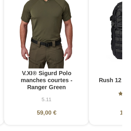
V.XI® Sigurd Polo
manches courtes -
Rush 12 2.0
Ranger Green
5.11
5
59,00 €
130