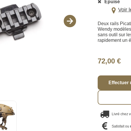
Épuisé
Voir 
Deux rails Pica
Wendy modèles E
sans outil sur l
rapidement un éc
72,00 €
Effectuer 
Livré chez 
Satisfait ou