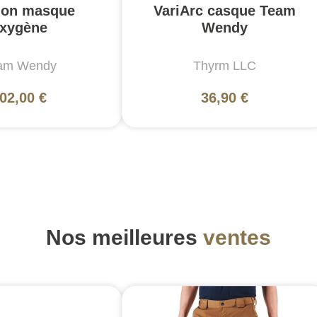
tion masque
VariArc casque Team
xygène
Wendy
am Wendy
Thyrm LLC
02,00 €
36,90 €
Nos meilleures
ventes