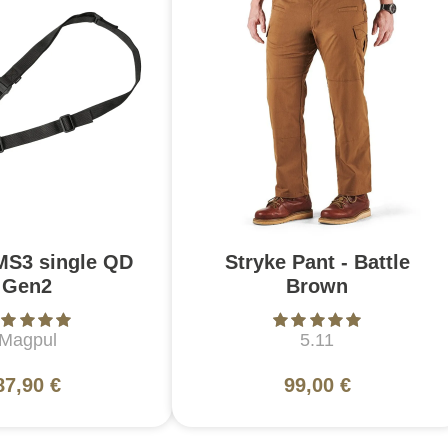
MS3 single QD
Stryke Pant - Battle
Gen2
Brown
Magpul
5.11
87,90 €
99,00 €