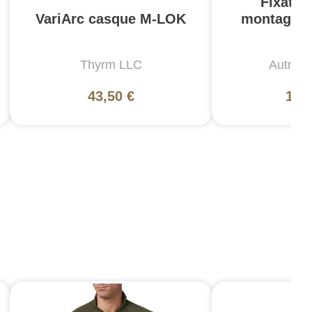
Fixatio
VariArc casque M-LOK
montage 
n
Thyrm LLC
Autres
43,50 €
198