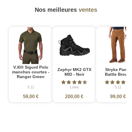
Nos meilleures
ventes
V.XI® Sigurd Polo
Zephyr MK2 GTX
Stryke Pant -
manches courtes -
MID - Noir
Battle Brown
Ranger Green
5.11
Lowa
5.11
59,00 €
200,00 €
99,00 €