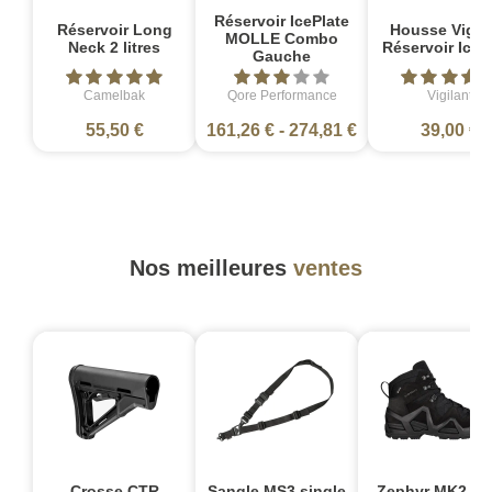
Réservoir IcePlate
Réservoir Long
Housse Vigil
MOLLE Combo
Neck 2 litres
Réservoir IceP
Gauche
Camelbak
Qore Performance
Vigilant
55,50 €
161,26 €
-
274,81 €
39,00 €
Nos meilleures
ventes
Crosse CTR
Sangle MS3 single
Zephyr MK2 G