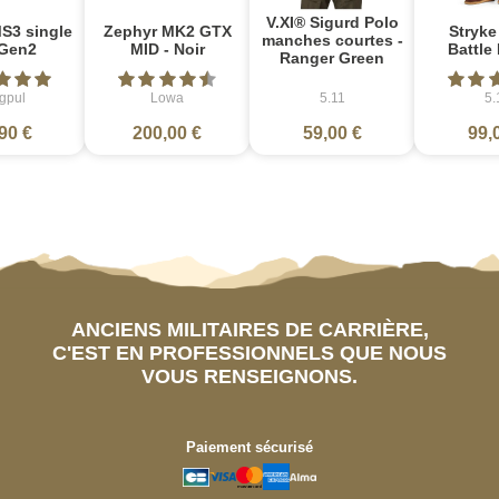
V.XI® Sigurd Polo
S3 single
Zephyr MK2 GTX
Stryke
manches courtes -
Gen2
MID - Noir
Battle
Ranger Green
gpul
Lowa
5.11
5.
90 €
200,00 €
59,00 €
99,
ANCIENS MILITAIRES DE CARRIÈRE,
C'EST EN PROFESSIONNELS QUE NOUS
VOUS RENSEIGNONS.
Paiement sécurisé