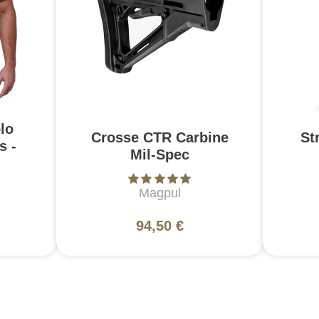
lo
Crosse CTR Carbine
St
s -
Mil-Spec
Magpul
94,50 €