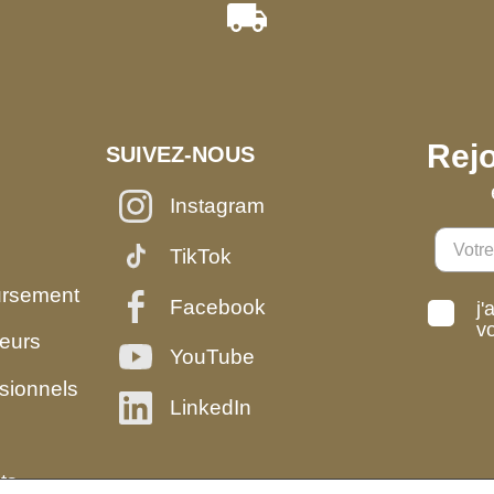
Rejo
SUIVEZ-NOUS
Instagram
TikTok
ursement
Facebook
j'
v
eurs
YouTube
sionnels
LinkedIn
ts