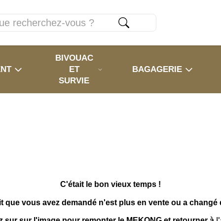
BIVOUAC
ENT
ET
BAGAGERIE
SURVIE
C'était le bon vieux temps !
it que vous avez demandé n'est plus en vente ou a changé
z sur sur l'image pour remonter le MEKONG et retourner à
l