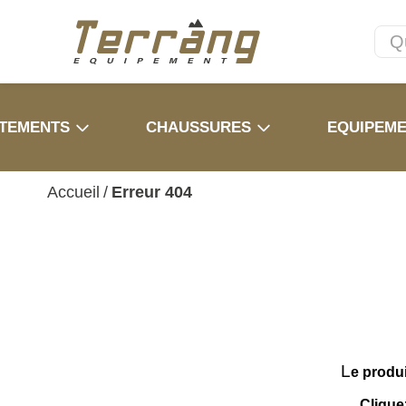
TEMENTS
CHAUSSURES
EQUIPEM
Accueil
/
Erreur 404
L
e produ
Clique