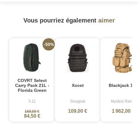
Vous pourriez également
aimer
-50%
COVRT Select
Carry Pack 21L -
Xocet
Blackjack 100
Florida Green
5.11
Snugpak
Mystery Ranch
109,00 €
1 962,00 €
169,00 €
84,50 €