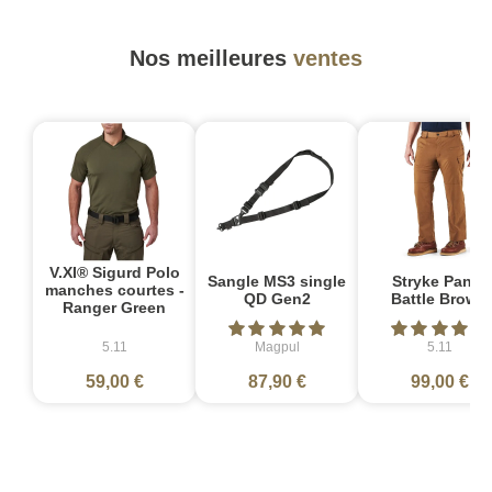
Nos meilleures
ventes
V.XI® Sigurd Polo
Sangle MS3 single
Stryke Pant -
manches courtes -
QD Gen2
Battle Brown
Ranger Green
5.11
Magpul
5.11
59,00 €
87,90 €
99,00 €