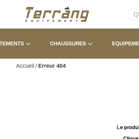
TEMENTS
CHAUSSURES
EQUIPEM
Accueil
/
Erreur 404
L
e produ
Clique