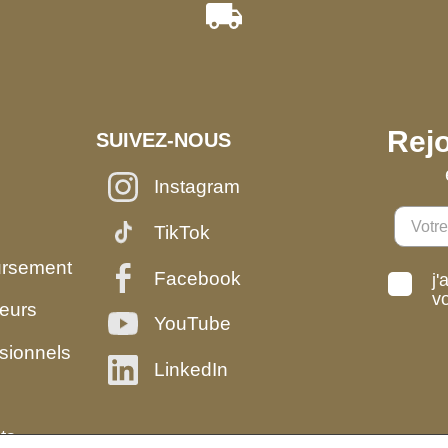
Rejo
SUIVEZ-NOUS
Instagram
TikTok
ursement
Facebook
j'
v
eurs
YouTube
sionnels
LinkedIn
ts