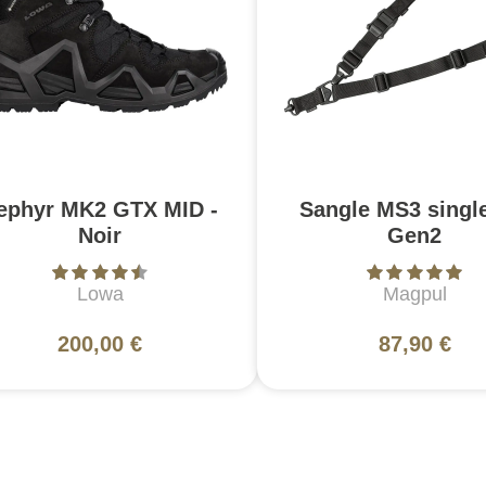
ephyr MK2 GTX MID -
Sangle MS3 singl
Noir
Gen2
Lowa
Magpul
200,00 €
87,90 €