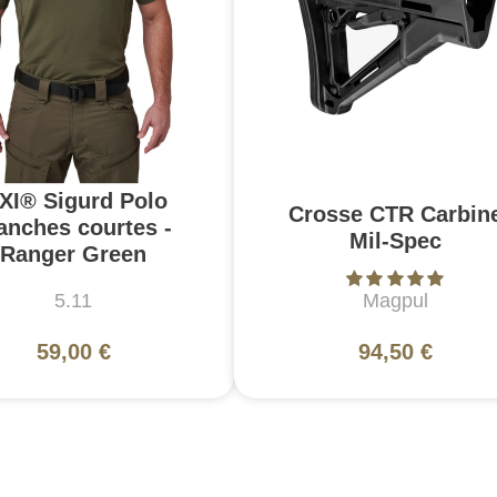
.XI® Sigurd Polo
Crosse CTR Carbin
nches courtes -
Mil-Spec
Ranger Green
5.11
Magpul
59,00 €
94,50 €