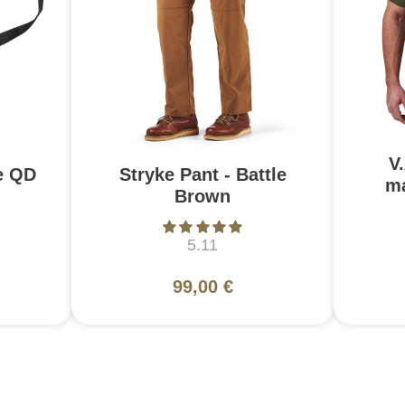
V
e QD
Stryke Pant - Battle
ma
Brown
5.11
99,00 €