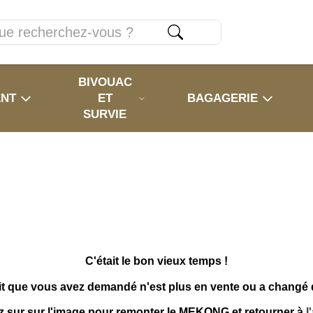
BIVOUAC
ENT
ET
BAGAGERIE
SURVIE
C'était le bon vieux temps !
it que vous avez demandé n'est plus en vente ou a changé
z sur sur l'image pour remonter le MEKONG et retourner à
l