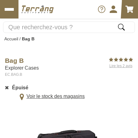
Accueil
/
Bag B
Bag B
Lire les 2 avis
Explorer Cases
EC.BAG.B
Épuisé
Voir le stock des magasins