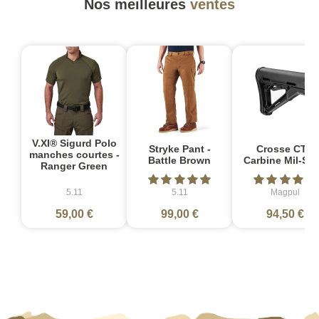
Nos meilleures
ventes
V.XI® Sigurd Polo
Stryke Pant -
Crosse CTR
manches courtes -
Battle Brown
Carbine Mil-Sp
Ranger Green
5.11
5.11
Magpul
59,00 €
99,00 €
94,50 €