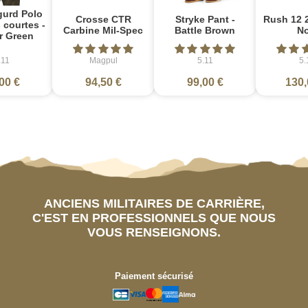
gurd Polo
Crosse CTR
Stryke Pant -
Rush 12 2
courtes -
Carbine Mil-Spec
Battle Brown
No
r Green
.11
Magpul
5.11
5.
00 €
94,50 €
99,00 €
130,
ANCIENS MILITAIRES DE CARRIÈRE,
C'EST EN PROFESSIONNELS QUE NOUS
VOUS RENSEIGNONS.
Paiement sécurisé