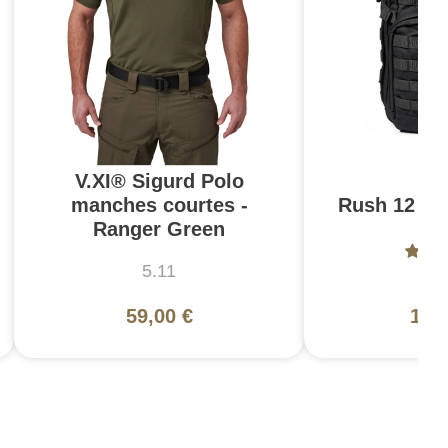
V.XI® Sigurd Polo
manches courtes -
Rush 12 2.0
Ranger Green
5.11
5
59,00 €
130