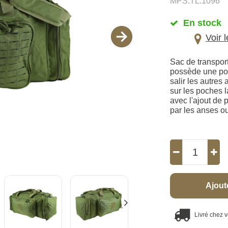
MPS.TL.1096
En stock
Voir 
Sac de transport
possède une poc
salir les autre
sur les poches l
avec l'ajout de
par les anses o
Ajout
Livré chez 