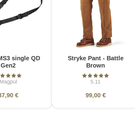
MS3 single QD
Stryke Pant - Battle
Gen2
Brown
Magpul
5.11
87,90 €
99,00 €