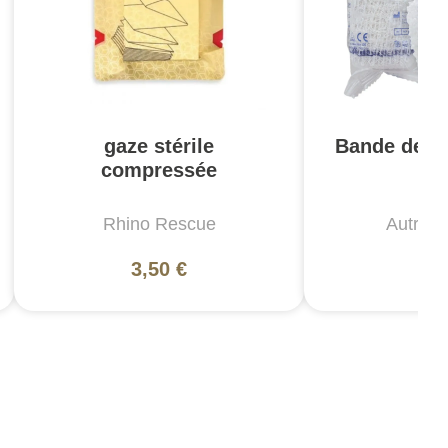
gaze stérile
Bande de c
compressée
Rhino Rescue
Autres
3,50 €
1,