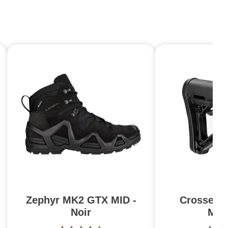
Zephyr MK2 GTX MID -
Crosse C
Noir
Mil