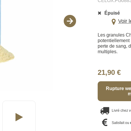
CELOX.FG088
Épuisé
Voir 
Les granules Ch
potentiellement 
perte de sang, d
multiples.
21,90 €
Rupture we
m
Livré chez 
Satisfait ou