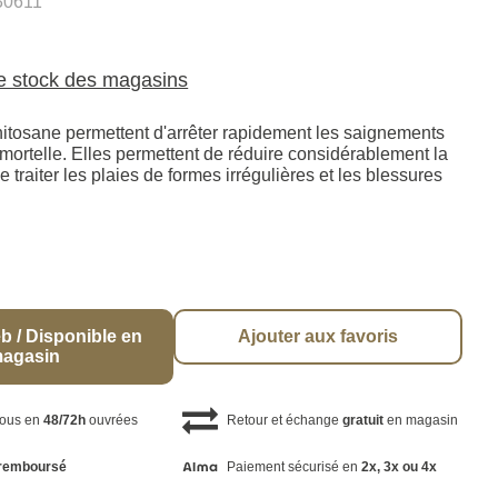
30611
le stock des magasins
itosane permettent d'arrêter rapidement les saignements
mortelle. Elles permettent de réduire considérablement la
e traiter les plaies de formes irrégulières et les blessures
b / Disponible en
Ajouter aux favoris
agasin
vous en
48/72h
ouvrées
Retour et échange
gratuit
en magasin
remboursé
Paiement sécurisé en
2x, 3x ou 4x