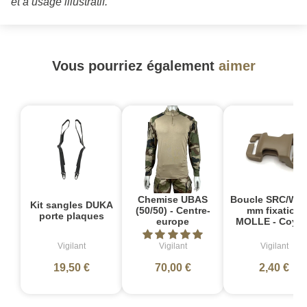
et à usage illustratif.
Vous pourriez également
aimer
Chemise UBAS
Boucle SRC/WB 
Kit sangles DUKA
(50/50) - Centre-
mm fixation
porte plaques
europe
MOLLE - Coyot
Vigilant
Vigilant
Vigilant
19,50 €
70,00 €
2,40 €