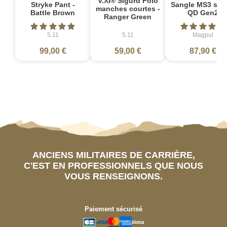
V.XI® Sigurd Polo
Stryke Pant -
Sangle MS3 sin
manches courtes -
Battle Brown
QD Gen2
Ranger Green
5.11
5.11
Magpul
99,00 €
59,00 €
87,90 €
ANCIENS MILITAIRES DE CARRIÈRE,
C'EST EN PROFESSIONNELS QUE NOUS
VOUS RENSEIGNONS.
Paiement sécurisé