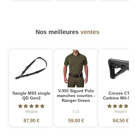
Nos meilleures
ventes
V.XI® Sigurd Polo
Sangle MS3 single
Crosse CTR
manches courtes -
QD Gen2
Carbine Mil-Sp
Ranger Green
Magpul
5.11
Magpul
87,90 €
59,00 €
94,50 €