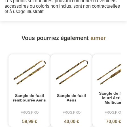
Les photos secondaires, pouvant comporter d’éventuels
accessoires ou coloris non inclus, sont non contractuelles
et à usage illustratif.
Vous pourriez également
aimer
Sangle de fusi
Sangle de fusil
Sangle de fusil
lourd Aeris -
rembourrée Aeris
Aeris
Multicam
FROG.PRO
FROG.PRO
FROG.PRO
59,99 €
40,00 €
70,00 €