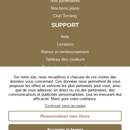
Nos partenaires
Nos bons plans
Club Terräng
SUPPORT
Aide
Livraison
Retour et remboursement
Tableau des couleurs
Réduction professionnels
Catalogues
Sur notre site, nous recueillons à chacune de vos visites des
données vous concernant. Ces données nous permettent de vous
Satisfaction Clients
proposer les offres et services les plus pertinents pour vous, ainsi
que de vous adresser, en direct ou via des partenaires, des
communications et publicités personnalisées, tout en mesurant leur
SUIVEZ-NOUS
efficacité. Merci pour votre confiance.
Continuer sans accepter
Personnalisez mes choix
Instagram
TikTok
Facebook
YouTube
LinkedIn
Accepter et fermer