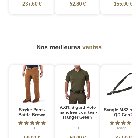
237,60 €
52,80 €
155,00 €
Nos meilleures
ventes
V.XI® Sigurd Polo
Stryke Pant -
Sangle MS3 sin
manches courtes -
Battle Brown
QD Gen2
Ranger Green
5.11
5.11
Magpul
99,00 €
59,00 €
87,90 €