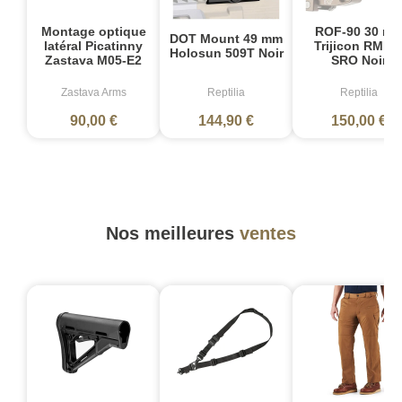
Montage optique
ROF-90 30 m
DOT Mount 49 mm
latéral Picatinny
Trijicon RMR 
Holosun 509T Noir
Zastava M05-E2
SRO Noir
Zastava Arms
Reptilia
Reptilia
90,00 €
144,90 €
150,00 €
Nos meilleures
ventes