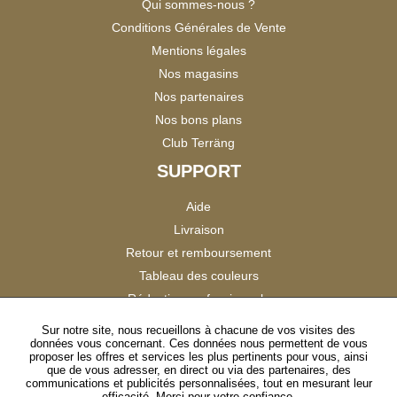
Qui sommes-nous ?
Conditions Générales de Vente
Mentions légales
Nos magasins
Nos partenaires
Nos bons plans
Club Terräng
SUPPORT
Aide
Livraison
Retour et remboursement
Tableau des couleurs
Réduction professionnels
Catalogues
Sur notre site, nous recueillons à chacune de vos visites des
données vous concernant. Ces données nous permettent de vous
Satisfaction Clients
proposer les offres et services les plus pertinents pour vous, ainsi
que de vous adresser, en direct ou via des partenaires, des
communications et publicités personnalisées, tout en mesurant leur
SUIVEZ-NOUS
efficacité. Merci pour votre confiance.