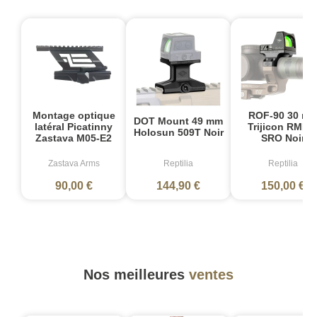
Montage optique
ROF-90 30 m
DOT Mount 49 mm
latéral Picatinny
Trijicon RMR 
Holosun 509T Noir
Zastava M05-E2
SRO Noir
Zastava Arms
Reptilia
Reptilia
90,00 €
144,90 €
150,00 €
Nos meilleures
ventes