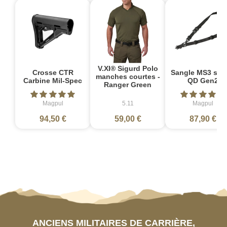
V.XI® Sigurd Polo
Crosse CTR
Sangle MS3 sin
manches courtes -
Carbine Mil-Spec
QD Gen2
Ranger Green
Magpul
5.11
Magpul
94,50 €
59,00 €
87,90 €
ANCIENS MILITAIRES DE CARRIÈRE,