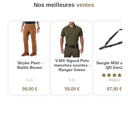
Nos meilleures
ventes
V.XI® Sigurd Polo
Stryke Pant -
Sangle MS3 sin
manches courtes -
Battle Brown
QD Gen2
Ranger Green
5.11
5.11
Magpul
99,00 €
59,00 €
87,90 €