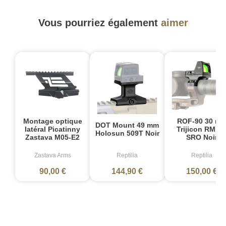
Vous pourriez également
aimer
Montage optique
ROF-90 30 m
DOT Mount 49 mm
latéral Picatinny
Trijicon RMR 
Holosun 509T Noir
Zastava M05-E2
SRO Noir
Zastava Arms
Reptilia
Reptilia
90,00 €
144,90 €
150,00 €