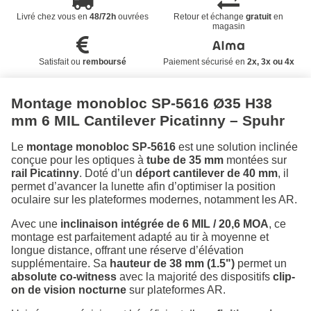
Livré chez vous en
48/72h
ouvrées
Retour et échange
gratuit
en
magasin
Satisfait ou
remboursé
Paiement sécurisé en
2x, 3x ou 4x
Montage monobloc SP-5616 Ø35 H38
mm 6 MIL Cantilever Picatinny – Spuhr
Le
montage monobloc SP-5616
est une solution inclinée
conçue pour les optiques à
tube de 35 mm
montées sur
rail Picatinny
. Doté d’un
déport cantilever de 40 mm
, il
permet d’avancer la lunette afin d’optimiser la position
oculaire sur les plateformes modernes, notamment les AR.
Avec une
inclinaison intégrée de 6 MIL / 20,6 MOA
, ce
montage est parfaitement adapté au tir à moyenne et
longue distance, offrant une réserve d’élévation
supplémentaire. Sa
hauteur de 38 mm (1.5")
permet un
absolute co-witness
avec la majorité des dispositifs
clip-
on de vision nocturne
sur plateformes AR.