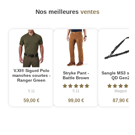
Nos meilleures
ventes
V.XI® Sigurd Polo
Stryke Pant -
Sangle MS3 sin
manches courtes -
Battle Brown
QD Gen2
Ranger Green
5.11
5.11
Magpul
59,00 €
99,00 €
87,90 €