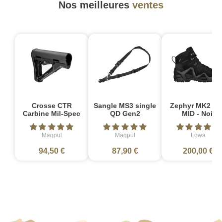
Nos meilleures
ventes
Crosse CTR
Sangle MS3 single
Zephyr MK2 G
Carbine Mil-Spec
QD Gen2
MID - Noir
Magpul
Magpul
Lowa
94,50 €
87,90 €
200,00 €