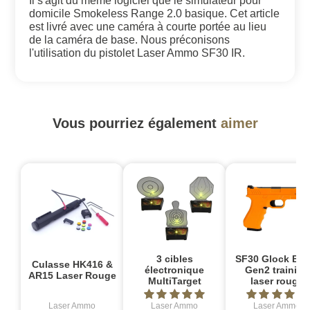
Il s'agit du même logiciel que le simulateur pour
domicile Smokeless Range 2.0 basique. Cet article
est livré avec une caméra à courte portée au lieu
de la caméra de base. Nous préconisons
l'utilisation du pistolet Laser Ammo SF30 IR.
Vous pourriez également
aimer
3 cibles
SF30 Glock Bas
Culasse HK416 &
électronique
Gen2 training
AR15 Laser Rouge
MultiTarget
laser rouge
Laser Ammo
Laser Ammo
Laser Ammo