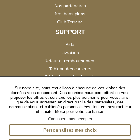
Nos partenaires
Nos bons plans
Club Terräng
SUPPORT
Aide
Livraison
Retour et remboursement
Tableau des couleurs
Réduction professionnels
Catalogues
Sur notre site, nous recueillons à chacune de vos visites des
données vous concernant. Ces données nous permettent de vous
Satisfaction Clients
proposer les offres et services les plus pertinents pour vous, ainsi
que de vous adresser, en direct ou via des partenaires, des
communications et publicités personnalisées, tout en mesurant leur
SUIVEZ-NOUS
efficacité. Merci pour votre confiance.
Continuer sans accepter
Personnalisez mes choix
Instagram
TikTok
Facebook
YouTube
LinkedIn