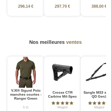
296,14 €
297,70 €
388,00 €
Nos meilleures
ventes
V.XI® Sigurd Polo
Crosse CTR
Sangle MS3 sin
manches courtes -
Carbine Mil-Spec
QD Gen2
Ranger Green
5.11
Magpul
Magpul