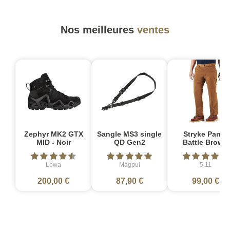
Nos meilleures
ventes
Zephyr MK2 GTX
Sangle MS3 single
Stryke Pant -
MID - Noir
QD Gen2
Battle Brown
Lowa
Magpul
5.11
200,00 €
87,90 €
99,00 €