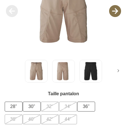
Taille pantalon
28"
30"
32"
34"
36"
38"
40"
42"
44"