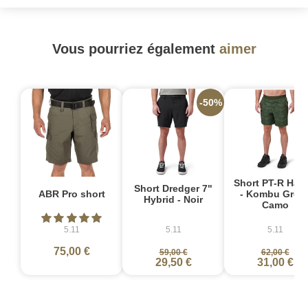
Vous pourriez également
aimer
-50%
-
Short PT-R Hav
Short Dredger 7"
ABR Pro short
- Kombu Gree
Hybrid - Noir
Camo
5.11
5.11
5.11
75,00 €
59,00 €
62,00 €
29,50 €
31,00 €