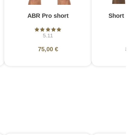
ABR Pro short
Short Str
5.11
5
75,00 €
85,