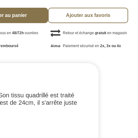
er au panier
Ajouter aux favoris
vous en
48/72h
ouvrées
Retour et échange
gratuit
en magasin
remboursé
Paiement sécurisé en
2x, 3x ou 4x
on tissu quadrillé est traité
st de 24cm, il s'arrête juste