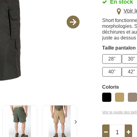
En stock
Voir 
Short fonctionne
morphologies. So
déchirures et au
juste au dessus
Taille pantalon
28"
30"
40"
42"
Coloris
Voir le guide des tail