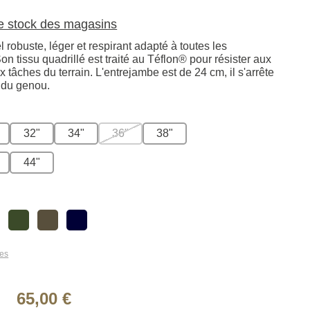
le stock des magasins
l robuste, léger et respirant adapté à toutes les
n tissu quadrillé est traité au Téflon® pour résister aux
x tâches du terrain. L'entrejambe est de 24 cm, il s'arrête
 du genou.
32"
34"
36"
38"
44"
les
65,00 €