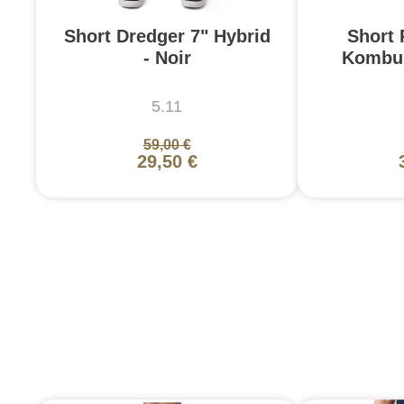
Short Dredger 7" Hybrid
Short 
- Noir
Kombu
5.11
59,00 €
29,50 €