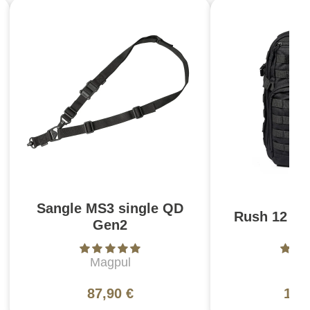
Sangle MS3 single QD
Rush 12 2.0
Gen2
Magpul
5
87,90 €
130