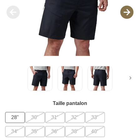
Taille pantalon
28"
30"
31"
32"
33"
34"
35"
36"
38"
40"