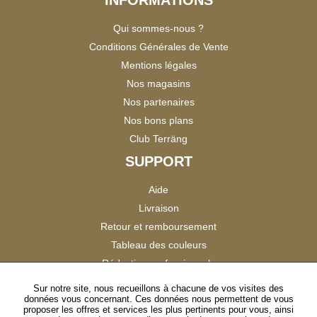
INFORMATIONS
Qui sommes-nous ?
Conditions Générales de Vente
Mentions légales
Nos magasins
Nos partenaires
Nos bons plans
Club Terräng
SUPPORT
Aide
Livraison
Retour et remboursement
Tableau des couleurs
Réduction professionnels
Catalogues
Sur notre site, nous recueillons à chacune de vos visites des
données vous concernant. Ces données nous permettent de vous
Satisfaction Clients
proposer les offres et services les plus pertinents pour vous, ainsi