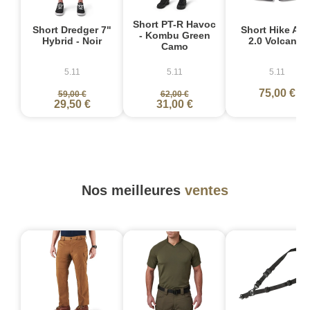
Short PT-R Havoc
Short Dredger 7"
Short Hike Am
- Kombu Green
Hybrid - Noir
2.0 Volcanic
Camo
5.11
5.11
5.11
75,00 €
59,00 €
62,00 €
29,50 €
31,00 €
Nos meilleures
ventes