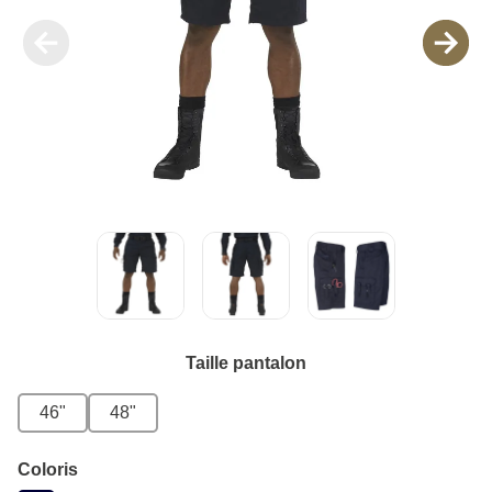
Taille pantalon
46"
48"
Coloris