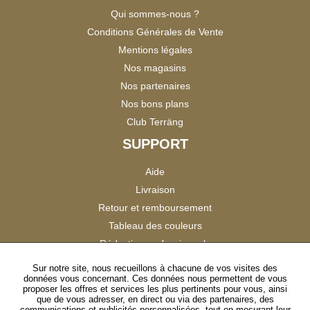
Qui sommes-nous ?
Conditions Générales de Vente
Mentions légales
Nos magasins
Nos partenaires
Nos bons plans
Club Terräng
SUPPORT
Aide
Livraison
Retour et remboursement
Tableau des couleurs
Réduction professionnels
Catalogues
Sur notre site, nous recueillons à chacune de vos visites des
données vous concernant. Ces données nous permettent de vous
Satisfaction Clients
proposer les offres et services les plus pertinents pour vous, ainsi
que de vous adresser, en direct ou via des partenaires, des
communications et publicités personnalisées, tout en mesurant leur