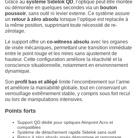
Grâce au
système Sidelok QD
, l’optique peut être montée
ou démontée en quelques secondes via un
bouton
poussoir
, sans outil ni levier externe. Ce système assure
un
retour à zéro absolu
lorsque l’optique est replacée à
la même position, supprimant toute nécessité de re-
zérotage.
Le support offre un
co-witness absolu
avec les organes
de visée mécaniques, permettant une transition immédiate
entre le point rouge et les mires sans ajustement de
hauteur. Cette configuration améliore la réactivité et la
conscience situationnelle, notamment en environnement
dynamique.
Son
profil bas et allégé
limite l’encombrement sur l’arme
et améliore la maniabilité globale, tout en conservant un
verrouillage extrêmement stable, y compris sous fort recul
ou lors de manipulations intensives.
Points forts
Support QD dédié pour optiques Aimpoint Acro et
compatibles
Système de détachement rapide Sidelok sans outil
Retour à zéro absolu après démontage et remontage