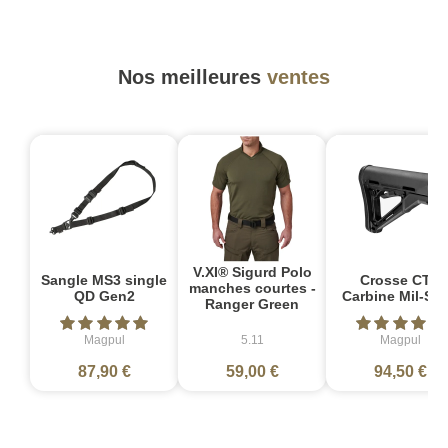
Nos meilleures
ventes
V.XI® Sigurd Polo
Sangle MS3 single
Crosse CTR
manches courtes -
QD Gen2
Carbine Mil-Sp
Ranger Green
Magpul
5.11
Magpul
87,90 €
59,00 €
94,50 €