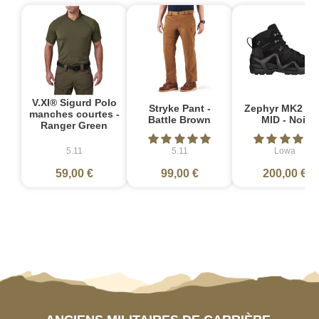
V.XI® Sigurd Polo
Stryke Pant -
Zephyr MK2 G
manches courtes -
Battle Brown
MID - Noir
Ranger Green
5.11
5.11
Lowa
59,00 €
99,00 €
200,00 €