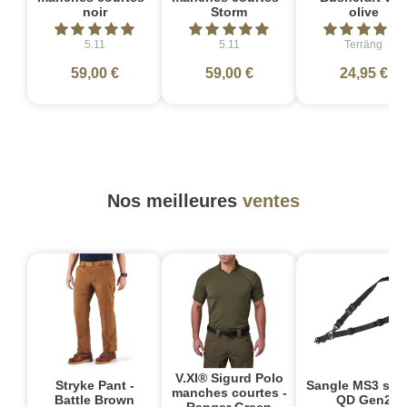
noir
Storm
olive
5.11
5.11
Terräng
59,00 €
59,00 €
24,95 €
Nos meilleures
ventes
V.XI® Sigurd Polo
Stryke Pant -
Sangle MS3 sin
manches courtes -
Battle Brown
QD Gen2