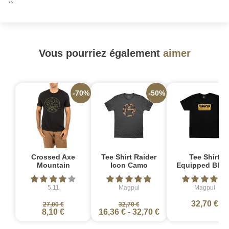
``
Vous pourriez également
aimer
-70%
-50%
Crossed Axe
Tee Shirt Raider
Tee Shirt
Mountain
Icon Camo
Equipped Blen
5.11
Magpul
Magpul
32,70 €
27,00 €
32,70 €
8,10 €
16,36 €
-
32,70 €