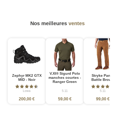
Nos meilleures
ventes
V.XI® Sigurd Polo
Zephyr MK2 GTX
Stryke Pant -
manches courtes -
MID - Noir
Battle Brown
Ranger Green
Lowa
5.11
5.11
200,00 €
59,00 €
99,00 €