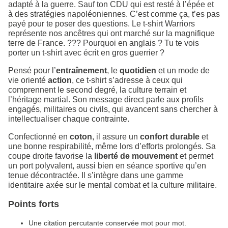
adapté à la guerre. Sauf ton CDU qui est resté à l’épée et
à des stratégies napoléoniennes. C’est comme ça, t’es pas
payé pour te poser des questions. Le t-shirt Warriors
représente nos ancêtres qui ont marché sur la magnifique
terre de France. ??? Pourquoi en anglais ? Tu te vois
porter un t-shirt avec écrit en gros guerrier ?
Pensé pour l’
entraînement
, le
quotidien
et un mode de
vie orienté
action
, ce t-shirt s’adresse à ceux qui
comprennent le second degré, la culture terrain et
l’héritage martial. Son message direct parle aux profils
engagés, militaires ou civils, qui avancent sans chercher à
intellectualiser chaque contrainte.
Confectionné en
coton
, il assure un
confort durable
et
une bonne respirabilité, même lors d’efforts prolongés. Sa
coupe droite favorise la
liberté de mouvement
et permet
un port polyvalent, aussi bien en séance sportive qu’en
tenue décontractée. Il s’intègre dans une gamme
identitaire axée sur le mental combat et la culture militaire.
Points forts
Une citation percutante conservée mot pour mot.