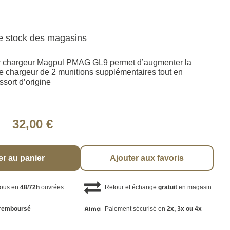
le stock des magasins
ur chargeur Magpul PMAG GL9 permet d’augmenter la
re chargeur de 2 munitions supplémentaires tout en
ssort d’origine
32,00 €
er au panier
Ajouter aux favoris
vous en
48/72h
ouvrées
Retour et échange
gratuit
en magasin
remboursé
Paiement sécurisé en
2x, 3x ou 4x