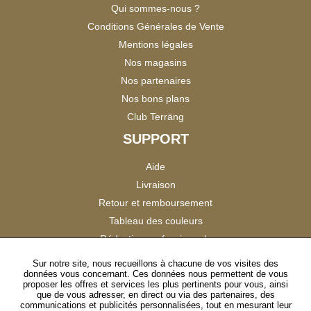
Qui sommes-nous ?
Conditions Générales de Vente
Mentions légales
Nos magasins
Nos partenaires
Nos bons plans
Club Terräng
SUPPORT
Aide
Livraison
Retour et remboursement
Tableau des couleurs
Réduction professionnels
Catalogues
Sur notre site, nous recueillons à chacune de vos visites des
données vous concernant. Ces données nous permettent de vous
Satisfaction Clients
proposer les offres et services les plus pertinents pour vous, ainsi
que de vous adresser, en direct ou via des partenaires, des
communications et publicités personnalisées, tout en mesurant leur