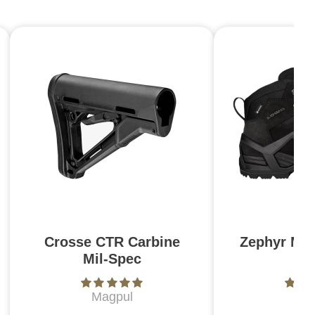
Crosse CTR Carbine
Zephyr MK
Mil-Spec
N
Magpul
L