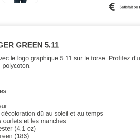
Satisfait ou
GER GREEN 5.11
c le logo graphique 5.11 sur le torse. Profitez d'u
n polycoton.
tes
eur
a décoloration dû au soleil et au temps
s ourlets et les manches
ster (4.1 oz)
reen (186)