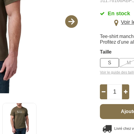
511.76166ABP.
En stock
Voir 
Tee-shirt manche
Profitez d'une a
Taille
S
M
Voir le guide des tail
Ajout
Livré chez 