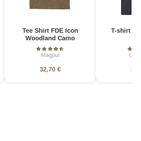
Tee Shirt FDE Icon
T-shirt O
Woodland Camo
T
Magpul
Oakl
32,70 €
30,