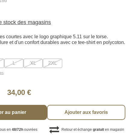
186
le stock des magasins
s courtes avec le logo graphique 5.11 sur le torse.
llure et d'un confort durables avec ce tee-shirt en polycoton.
L
XL
2XL
les
34,00 €
er au panier
Ajouter aux favoris
vous en
48/72h
ouvrées
Retour et échange
gratuit
en magasin