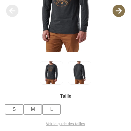
Taille
S
M
L
Voir le guide des tailles