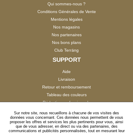
Qui sommes-nous ?
Conditions Générales de Vente
Mentions légales
Nos magasins
Nos partenaires
Nos bons plans
Club Terräng
SUPPORT
Aide
Livraison
Retour et remboursement
Tableau des couleurs
Réduction professionnels
Catalogues
Sur notre site, nous recueillons à chacune de vos visites des
données vous concernant. Ces données nous permettent de vous
Satisfaction Clients
proposer les offres et services les plus pertinents pour vous, ainsi
que de vous adresser, en direct ou via des partenaires, des
communications et publicités personnalisées, tout en mesurant leur