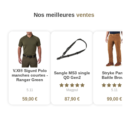
Nos meilleures
ventes
V.XI® Sigurd Polo
Sangle MS3 single
Stryke Pant -
manches courtes -
QD Gen2
Battle Brown
Ranger Green
5.11
Magpul
5.11
59,00 €
87,90 €
99,00 €