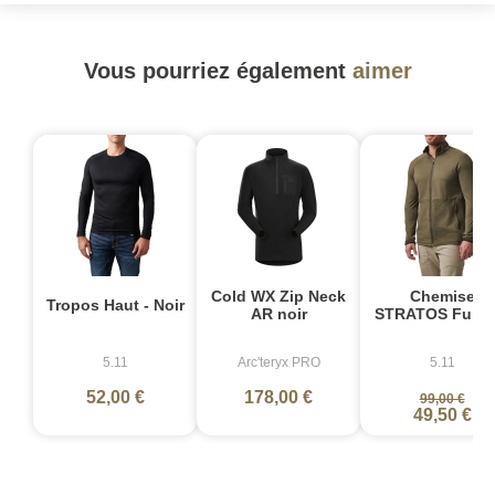
Vous pourriez également
aimer
-
Cold WX Zip Neck
Chemise
Tropos Haut - Noir
AR noir
STRATOS Full Z
5.11
Arc'teryx PRO
5.11
52,00 €
178,00 €
99,00 €
49,50 €