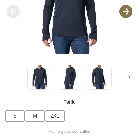
Taille
S
M
2XL
Voir le guide des tailles