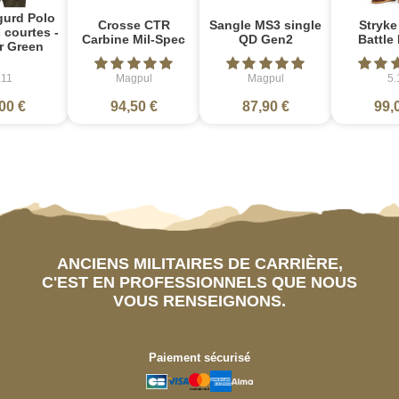
gurd Polo
Crosse CTR
Sangle MS3 single
Stryke
courtes -
Carbine Mil-Spec
QD Gen2
Battle
r Green
.11
Magpul
Magpul
5.
00 €
94,50 €
87,90 €
99,
ANCIENS MILITAIRES DE CARRIÈRE,
C'EST EN PROFESSIONNELS QUE NOUS
VOUS RENSEIGNONS.
Paiement sécurisé