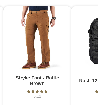
Stryke Pant - Battle
Rush 12 2.0
Brown
5.11
5