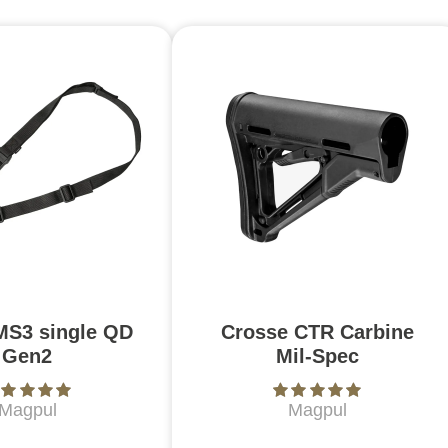
MS3 single QD
Crosse CTR Carbine
Gen2
Mil-Spec
Magpul
Magpul