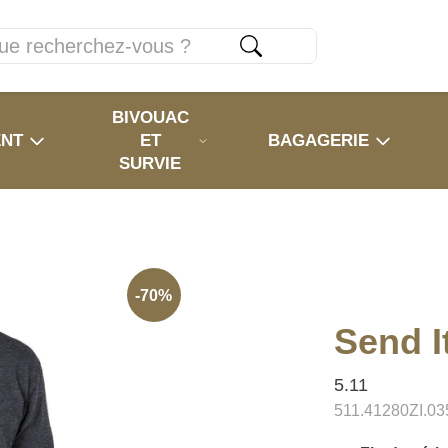
BIVOUAC
ENT
ET
BAGAGERIE
SURVIE
-70%
Send I
5.11
511.41280ZI.03