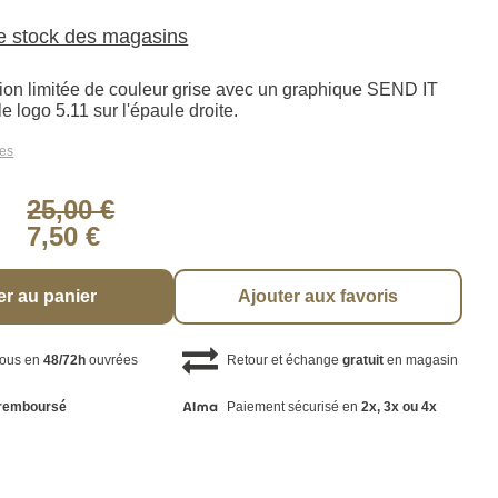
le stock des magasins
ition limitée de couleur grise avec un graphique SEND IT
le logo 5.11 sur l'épaule droite.
les
25,00 €
7,50 €
er au panier
Ajouter aux favoris
vous en
48/72h
ouvrées
Retour et échange
gratuit
en magasin
remboursé
Paiement sécurisé en
2x, 3x ou 4x