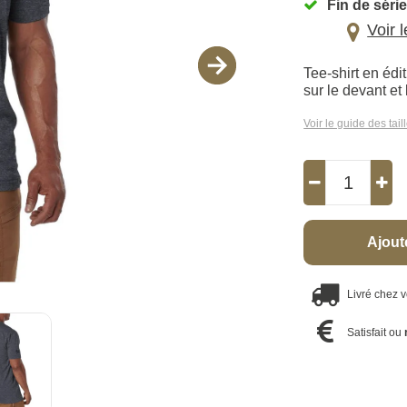
Fin de série
Voir 
Tee-shirt en éd
sur le devant et 
Voir le guide des tail
Ajout
Livré chez 
Satisfait ou