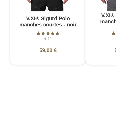
V.XI®
V.XI® Sigurd Polo
manch
manches courtes - noir
5.11
59,00 €