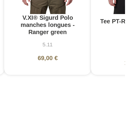
V.XI® Sigurd Polo
Tee PT-R N
manches longues -
(
Ranger green
5.11
5
69,00 €
47,
14,