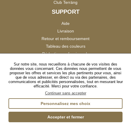
Club Terräng
SUPPORT
Aide
Livraison
Retour et remboursement
Tableau des couleurs
Réduction professionnels
Catalogues
Sur notre site, nous recueillons à chacune de vos visites des
données vous concernant. Ces données nous permettent de vous
Satisfaction Clients
proposer les offres et services les plus pertinents pour vous, ainsi
que de vous adresser, en direct ou via des partenaires, des
communications et publicités personnalisées, tout en mesurant leur
SUIVEZ-NOUS
efficacité. Merci pour votre confiance.
Continuer sans accepter
Personnalisez mes choix
Instagram
TikTok
Facebook
YouTube
LinkedIn
Accepter et fermer
Gestion des cookies
Plan du site