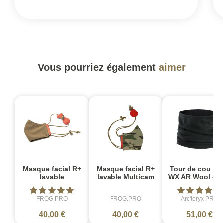
Vous pourriez également
aimer
Masque facial R+
Masque facial R+
Tour de cou Co
lavable
lavable Multicam
WX AR Wool - No
FROG.PRO
FROG.PRO
Arc'teryx PRO
40,00 €
40,00 €
51,00 €