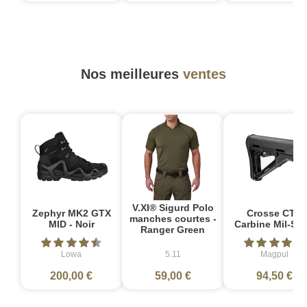
Nos meilleures
ventes
V.XI® Sigurd Polo
Zephyr MK2 GTX
Crosse CTR
manches courtes -
MID - Noir
Carbine Mil-Sp
Ranger Green
Lowa
5.11
Magpul
200,00 €
59,00 €
94,50 €