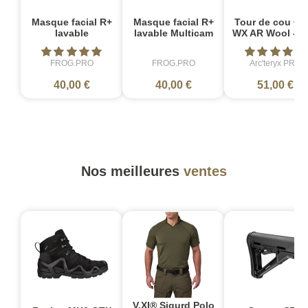
Masque facial R+
Masque facial R+
Tour de cou Co
lavable
lavable Multicam
WX AR Wool - No
FROG.PRO
FROG.PRO
Arc'teryx PRO
40,00 €
40,00 €
51,00 €
Nos meilleures
ventes
V.XI® Sigurd Polo