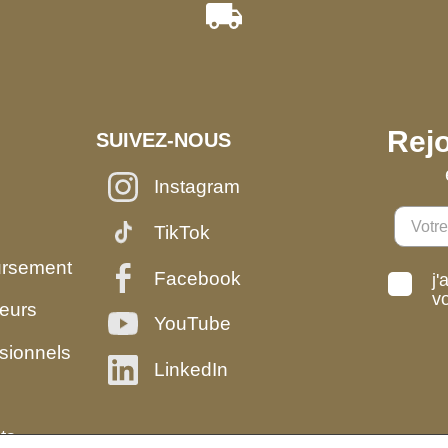
Rejo
SUIVEZ-NOUS
Instagram
TikTok
ursement
Facebook
j'
v
eurs
YouTube
sionnels
LinkedIn
ts