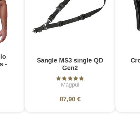
lo
Sangle MS3 single QD
Cr
s -
Gen2
Magpul
87,90 €