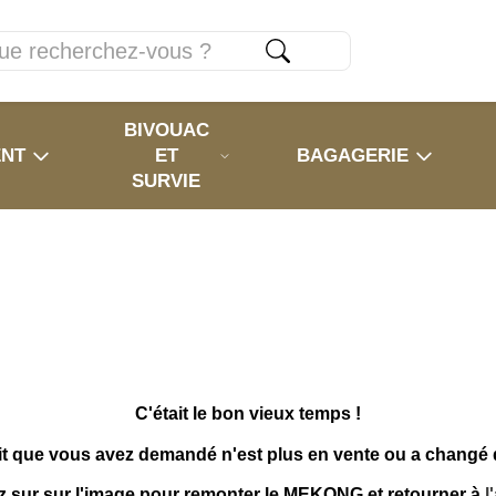
BIVOUAC
ENT
ET
BAGAGERIE
SURVIE
C'était le bon vieux temps !
it que vous avez demandé n'est plus en vente ou a changé
z sur sur l'image pour remonter le MEKONG et retourner à
l