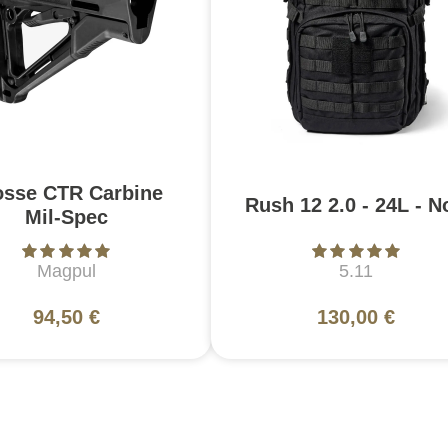
osse CTR Carbine
Rush 12 2.0 - 24L - N
Mil-Spec
Magpul
5.11
94,50 €
130,00 €