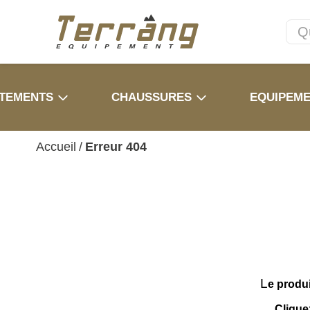
TEMENTS
CHAUSSURES
EQUIPEM
Accueil
/
Erreur 404
L
e produ
Clique