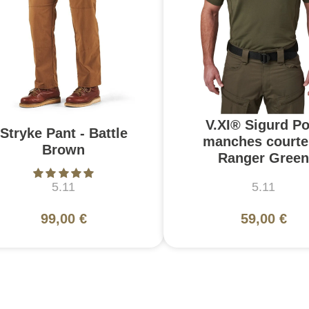
V.XI® Sigurd Po
Stryke Pant - Battle
manches courte
Brown
Ranger Green
5.11
5.11
99,00 €
59,00 €