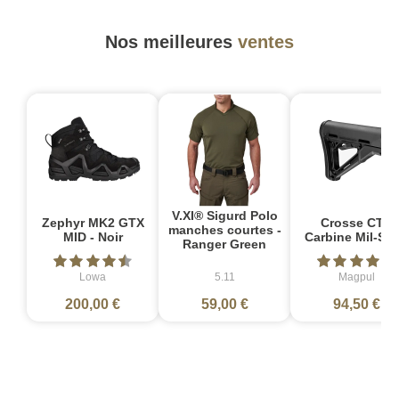
Nos meilleures
ventes
V.XI® Sigurd Polo
Zephyr MK2 GTX
Crosse CTR
manches courtes -
MID - Noir
Carbine Mil-Sp
Ranger Green
Lowa
5.11
Magpul
200,00 €
59,00 €
94,50 €