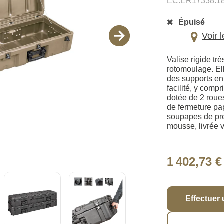
EC.ER17338.1
Épuisé
Voir 
Valise rigide tr
rotomoulage. El
des supports en 
facilité, y comp
dotée de 2 roue
de fermeture pa
soupapes de pre
mousse, livrée v
1 402,73 €
Effectuer 