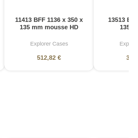
11413 BFF 1136 x 350 x
13513 E 1
135 mm mousse HD
135 m
Explorer Cases
Explor
512,82 €
361