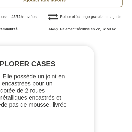
vous en
48/72h
ouvrées
Retour et échange
gratuit
en magasin
remboursé
Paiement sécurisé en
2x, 3x ou 4x
EXPLORER CASES
. Elle possède un joint en
s encastrées pour un
i dotée de 2 roues
métalliques encastrés et
ède pas de mousse, livrée