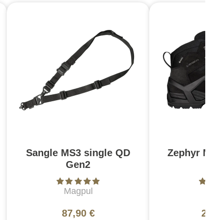
Sangle MS3 single QD
Zephyr MK
Gen2
N
Magpul
L
87,90 €
200