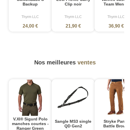
Backup
Clip noir
Team Wendy
Thyrm LLC
Thyrm LLC
Thyrm LLC
24,00 €
21,90 €
36,90 €
Nos meilleures
ventes
V.XI® Sigurd Polo
Sangle MS3 single
Stryke Pant -
manches courtes -
QD Gen2
Battle Brown
Ranger Green