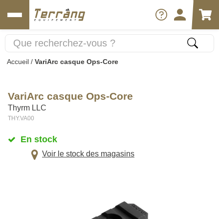
Accueil
/
VariArc casque Ops-Core
VariArc casque Ops-Core
Thyrm LLC
THY.VA00
En stock
Voir le stock des magasins